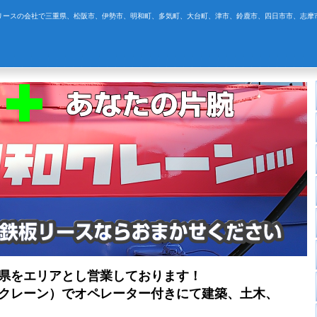
リースの会社で三重県、松阪市、伊勢市、明和町、多気町、大台町、津市、鈴鹿市、四日市市、志摩
県をエリアとし営業しております！
クレーン）でオペレーター付きにて建築、土木、