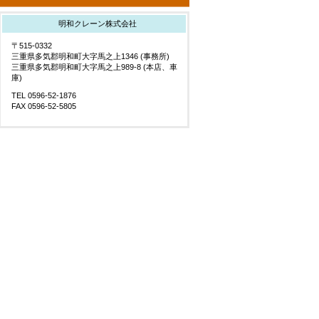
明和クレーン株式会社
〒515-0332
三重県多気郡明和町大字馬之上1346 (事務所)
三重県多気郡明和町大字馬之上989-8 (本店、車
庫)
TEL 0596-52-1876
FAX 0596-52-5805