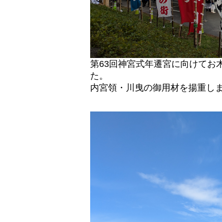
第63回神宮式年遷宮に向けてお
た。
内宮領・川曳の御用材を揚重しました