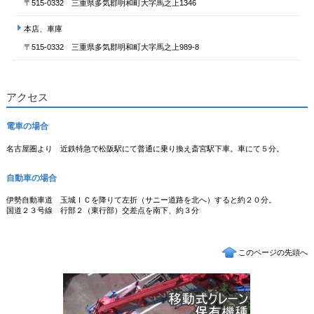
〒515-0332 三重県多気郡明和町大字馬之上1346
本店、車庫
〒515-0332 三重県多気郡明和町大字馬之上989-8
アクセス
電車の場合
名古屋圏より 近鉄特急で松阪駅にて普通に乗り換え斎宮駅下車。車にて５分。
自動車の場合
伊勢自動車道 玉城ＩＣを降りて左折（サニー道路を北へ）すると約２０分。
国道２３号線 行部２（東行部）交差点を南下、約３分
このページの先頭へ